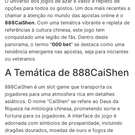
O universo dos jogos de azar é vasto e repleto de
opções para todos os gostos. Um dos mais recentes a
chamar a atenção no mundo das apostas online é o
888CaiShen
. Com uma temática vibrante e repleta de
referências à cultura chinesa, este jogo tem
conquistado uma legião de fãs. Dentro deste
panorama, o termo "
000 bet
" se destaca como uma
tendência emergente nas apostas, seja para iniciantes
ou veteranos.
A Temática de 888CaiShen
888CaiShen é um slot game que transporta os
jogadores para uma atmosfera rica em detalhes
asiáticos. O nome "CaiShen" se refere ao Deus da
Riqueza na mitologia chinesa, prometendo sorte e
fortuna para os jogadores. A interface do jogo é
adornada com símbolos de prosperidade, incluindo
dragões dourados, moedas de ouro e fogos de