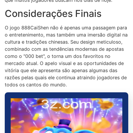
que muitos jogadores buscam nos dias de hoje.
Considerações Finais
O jogo 888CaiShen não é apenas uma passagem para
o entretenimento, mas também uma imersão digital na
cultura e tradições chinesas. Seu design meticuloso,
combinado com as tendências modernas de apostas
como o "000 bet", o torna um dos favoritos no
mercado atual. O apelo visual e as oportunidades de
vitória que ele apresenta são apenas algumas das
razões pelas quais ele continua atraindo jogadores de
todos os cantos do mundo.