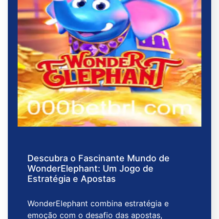
Descubra o Fascinante Mundo de
WonderElephant: Um Jogo de
Estratégia e Apostas
WonderElephant combina estratégia e
emoção com o desafio das apostas,