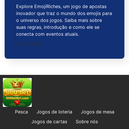
Explore EmojiRiches, um jogo de apostas
inovador que traz o mundo dos emojis para
o universo dos jogos. Saiba mais sobre
suas regras, introdução e como ele se
conecta com eventos atuais.
2026-04-22
Pesca
Jogos de loteria
Jogos de mesa
Jogos de cartas
Sobre nós