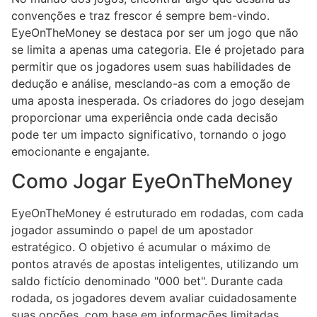
convenções e traz frescor é sempre bem-vindo.
EyeOnTheMoney se destaca por ser um jogo que não
se limita a apenas uma categoria. Ele é projetado para
permitir que os jogadores usem suas habilidades de
dedução e análise, mesclando-as com a emoção de
uma aposta inesperada. Os criadores do jogo desejam
proporcionar uma experiência onde cada decisão
pode ter um impacto significativo, tornando o jogo
emocionante e engajante.
Como Jogar EyeOnTheMoney
EyeOnTheMoney é estruturado em rodadas, com cada
jogador assumindo o papel de um apostador
estratégico. O objetivo é acumular o máximo de
pontos através de apostas inteligentes, utilizando um
saldo fictício denominado "000 bet". Durante cada
rodada, os jogadores devem avaliar cuidadosamente
suas opções, com base em informações limitadas,