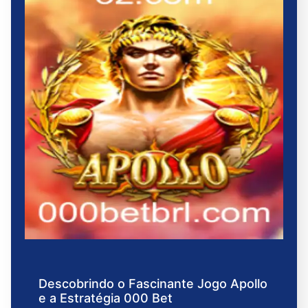
Descobrindo o Fascinante Jogo Apollo
e a Estratégia 000 Bet