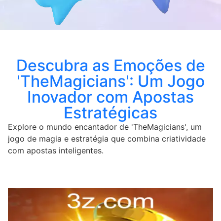
Descubra as Emoções de
'TheMagicians': Um Jogo
Inovador com Apostas
Estratégicas
Explore o mundo encantador de 'TheMagicians', um
jogo de magia e estratégia que combina criatividade
com apostas inteligentes.