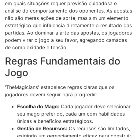
em quais situações requer previsão cuidadosa e
análise do comportamento dos oponentes. As apostas
não são meras ações de sorte, mas sim um elemento
estratégico que influencia diretamente o resultado das
partidas. Ao dominar a arte das apostas, os jogadores
podem virar o jogo a seu favor, agregando camadas
de complexidade e tensão.
Regras Fundamentais do
Jogo
'TheMagicians' estabelece regras claras que os
jogadores devem seguir para progredir:
Escolha do Mago:
Cada jogador deve selecionar
seu mago preferido, cada um com habilidades
únicas e benefícios estratégicos.
Gestão de Recursos:
Os recursos são limitados,
exigindo um gerenciamento eficaz para construir