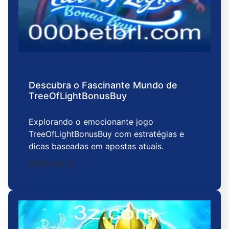
Descubra o Fascinante Mundo de
TreeOfLightBonusBuy
Explorando o emocionante jogo
TreeOfLightBonusBuy com estratégias e
dicas baseadas em apostas atuais.
2026-03-10