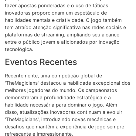
fazer apostas ponderadas e o uso de táticas
inovadoras proporcionam um espetáculo de
habilidades mentais e criatividade. O jogo também
tem atraído atenção significativa nas redes sociais e
plataformas de streaming, ampliando seu alcance
entre o público jovem e aficionados por inovação
tecnológica.
Eventos Recentes
Recentemente, uma competição global de
'TheMagicians' destacou a habilidade excepcional dos
melhores jogadores do mundo. Os campeonatos
demonstraram a profundidade estratégica e a
habilidade necessária para dominar o jogo. Além
disso, atualizações inovadoras continuam a evoluir
'TheMagicians', introduzindo novas mecânicas e
desafios que mantêm a experiência de jogo sempre
refrescante e impressionante.