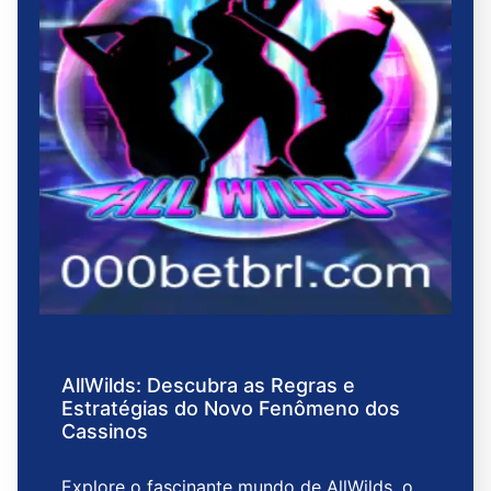
AllWilds: Descubra as Regras e
Estratégias do Novo Fenômeno dos
Cassinos
Explore o fascinante mundo de AllWilds, o