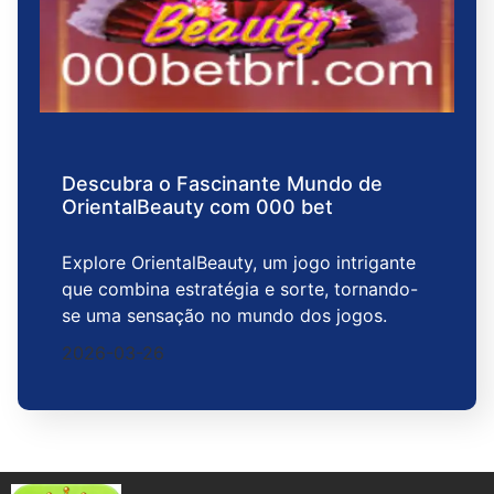
Descubra o Fascinante Mundo de
OrientalBeauty com 000 bet
Explore OrientalBeauty, um jogo intrigante
que combina estratégia e sorte, tornando-
se uma sensação no mundo dos jogos.
2026-03-26