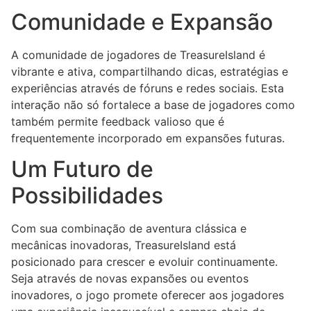
Comunidade e Expansão
A comunidade de jogadores de TreasureIsland é
vibrante e ativa, compartilhando dicas, estratégias e
experiências através de fóruns e redes sociais. Esta
interação não só fortalece a base de jogadores como
também permite feedback valioso que é
frequentemente incorporado em expansões futuras.
Um Futuro de
Possibilidades
Com sua combinação de aventura clássica e
mecânicas inovadoras, TreasureIsland está
posicionado para crescer e evoluir continuamente.
Seja através de novas expansões ou eventos
inovadores, o jogo promete oferecer aos jogadores