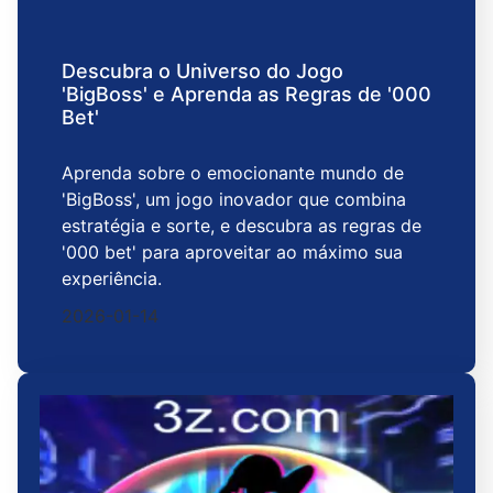
Descubra o Universo do Jogo
'BigBoss' e Aprenda as Regras de '000
Bet'
Aprenda sobre o emocionante mundo de
'BigBoss', um jogo inovador que combina
estratégia e sorte, e descubra as regras de
'000 bet' para aproveitar ao máximo sua
experiência.
2026-01-14