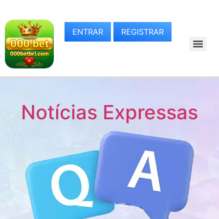
ENTRAR
REGISTRAR
Notícias Expressas