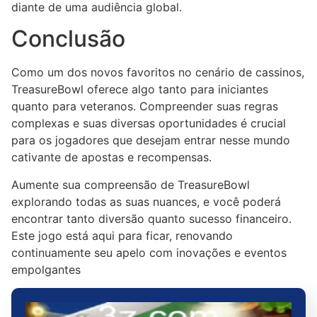
diante de uma audiência global.
Conclusão
Como um dos novos favoritos no cenário de cassinos,
TreasureBowl oferece algo tanto para iniciantes
quanto para veteranos. Compreender suas regras
complexas e suas diversas oportunidades é crucial
para os jogadores que desejam entrar nesse mundo
cativante de apostas e recompensas.
Aumente sua compreensão de TreasureBowl
explorando todas as suas nuances, e você poderá
encontrar tanto diversão quanto sucesso financeiro.
Este jogo está aqui para ficar, renovando
continuamente seu apelo com inovações e eventos
empolgantes