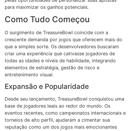
para maximizar os ganhos potenciais.
Como Tudo Começou
O surgimento de TreasureBowl coincide com a
crescente demanda por jogos que oferecem mais do
que a simples sorte. Os desenvolvedores buscaram
criar uma experiência que cativasse jogadores de
todas as idades e níveis de habilidade, integrando
elementos de estratégia, gestão de risco e
entretenimento visual.
Expansão e Popularidade
Desde seu lançamento, TreasureBowl conquistou uma
base de jogadores leais ao redor do mundo. Os
eventos recentes, como campeonatos internacionais e
torneios de alto perfil, ajudaram a cimentar sua
reputação como um dos jogos mais emocionantes