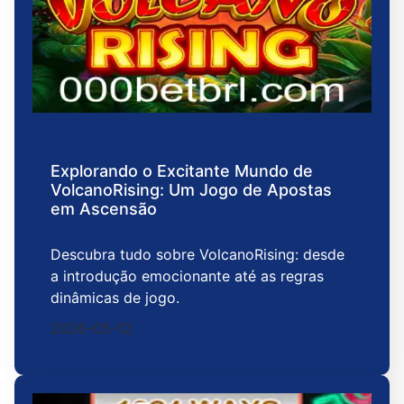
Explorando o Excitante Mundo de
VolcanoRising: Um Jogo de Apostas
em Ascensão
Descubra tudo sobre VolcanoRising: desde
a introdução emocionante até as regras
dinâmicas de jogo.
2026-05-12