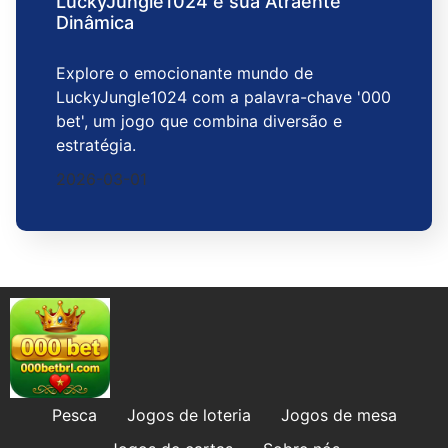
LuckyJungle1024 e sua Atraente
Dinâmica
Explore o emocionante mundo de
LuckyJungle1024 com a palavra-chave '000
bet', um jogo que combina diversão e
estratégia.
2026-03-01
Pesca
Jogos de loteria
Jogos de mesa