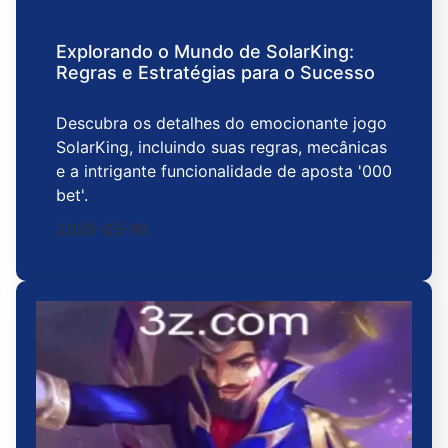
Explorando o Mundo de SolarKing:
Regras e Estratégias para o Sucesso
Descubra os detalhes do emocionante jogo
SolarKing, incluindo suas regras, mecânicas
e a intrigante funcionalidade de aposta '000
bet'.
2026-05-16