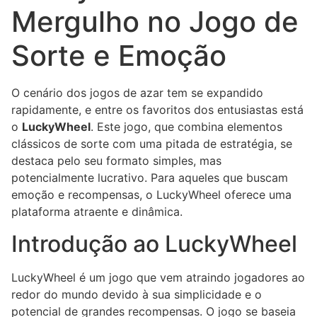
Mergulho no Jogo de
Sorte e Emoção
O cenário dos jogos de azar tem se expandido
rapidamente, e entre os favoritos dos entusiastas está
o
LuckyWheel
. Este jogo, que combina elementos
clássicos de sorte com uma pitada de estratégia, se
destaca pelo seu formato simples, mas
potencialmente lucrativo. Para aqueles que buscam
emoção e recompensas, o LuckyWheel oferece uma
plataforma atraente e dinâmica.
Introdução ao LuckyWheel
LuckyWheel é um jogo que vem atraindo jogadores ao
redor do mundo devido à sua simplicidade e o
potencial de grandes recompensas. O jogo se baseia