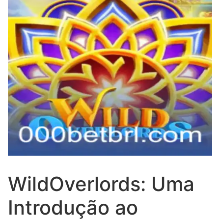
WildOverlords: Uma
Introdução ao