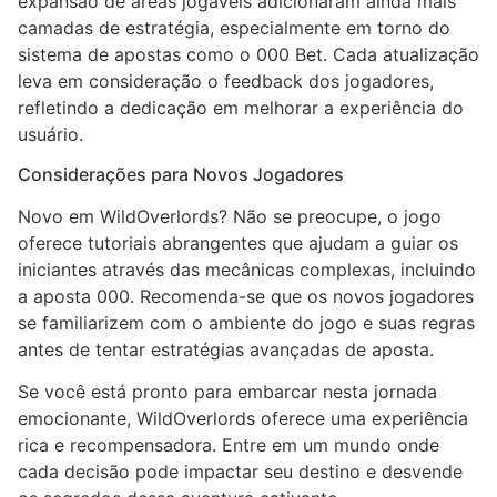
expansão de áreas jogáveis adicionaram ainda mais
camadas de estratégia, especialmente em torno do
sistema de apostas como o 000 Bet. Cada atualização
leva em consideração o feedback dos jogadores,
refletindo a dedicação em melhorar a experiência do
usuário.
Considerações para Novos Jogadores
Novo em WildOverlords? Não se preocupe, o jogo
oferece tutoriais abrangentes que ajudam a guiar os
iniciantes através das mecânicas complexas, incluindo
a aposta 000. Recomenda-se que os novos jogadores
se familiarizem com o ambiente do jogo e suas regras
antes de tentar estratégias avançadas de aposta.
Se você está pronto para embarcar nesta jornada
emocionante, WildOverlords oferece uma experiência
rica e recompensadora. Entre em um mundo onde
cada decisão pode impactar seu destino e desvende