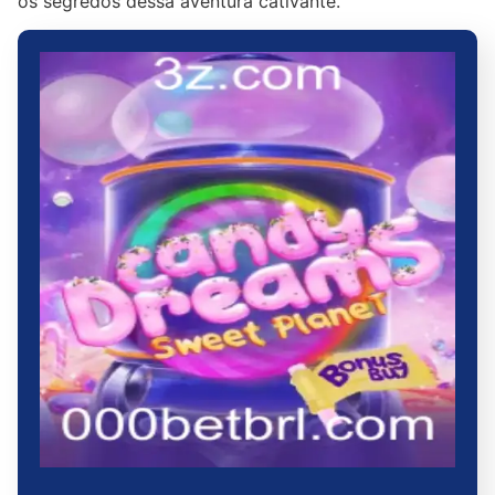
os segredos dessa aventura cativante.