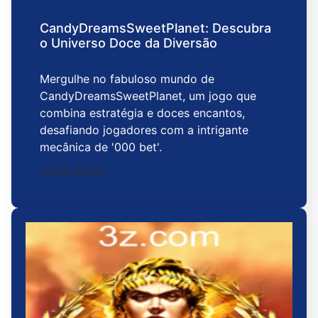
CandyDreamsSweetPlanet: Descubra
o Universo Doce da Diversão
Mergulhe no fabuloso mundo de
CandyDreamsSweetPlanet, um jogo que
combina estratégia e doces encantos,
desafiando jogadores com a intrigante
mecânica de '000 bet'.
2026-03-25