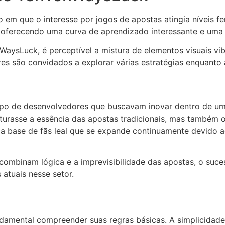
 que o interesse por jogos de apostas atingia níveis fen
 oferecendo uma curva de aprendizado interessante e uma 
aysLuck, é perceptível a mistura de elementos visuais vi
es são convidados a explorar várias estratégias enquanto
po de desenvolvedores que buscavam inovar dentro de um
pturasse a essência das apostas tradicionais, mas também 
 base de fãs leal que se expande continuamente devido a
ombinam lógica e a imprevisibilidade das apostas, o suc
atuais nesse setor.
amental compreender suas regras básicas. A simplicidade