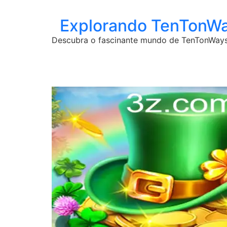
Explorando TenTonWa
Descubra o fascinante mundo de TenTonWaysL