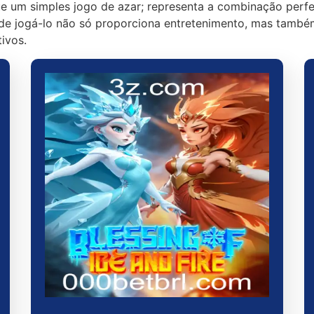
um simples jogo de azar; representa a combinação perfei
ia de jogá-lo não só proporciona entretenimento, mas tam
ivos.