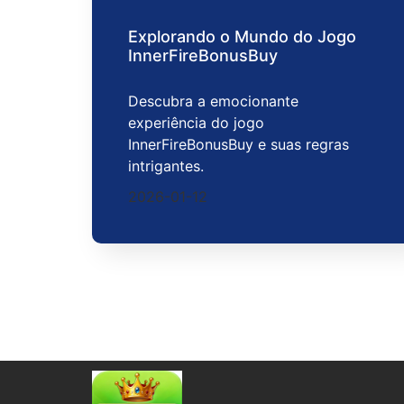
Explorando o Mundo do Jogo
InnerFireBonusBuy
Descubra a emocionante
experiência do jogo
InnerFireBonusBuy e suas regras
intrigantes.
2026-01-12