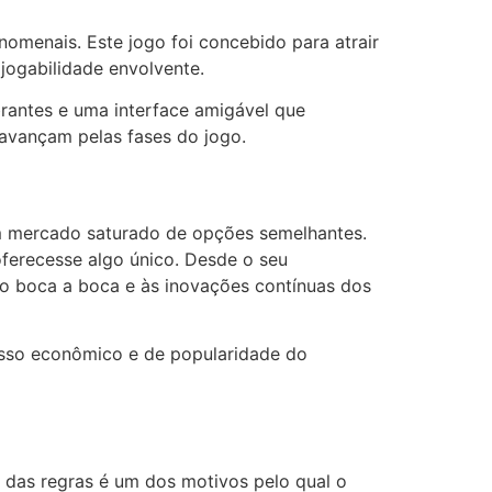
omenais. Este jogo foi concebido para atrair
jogabilidade envolvente.
brantes e uma interface amigável que
 avançam pelas fases do jogo.
 mercado saturado de opções semelhantes.
oferecesse algo único. Desde o seu
o boca a boca e às inovações contínuas dos
esso econômico e de popularidade do
 das regras é um dos motivos pelo qual o