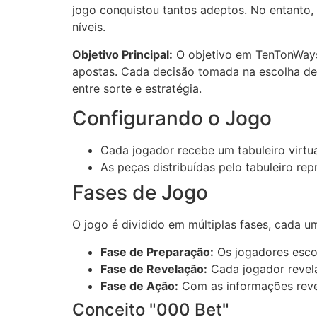
jogo conquistou tantos adeptos. No entanto
níveis.
Objetivo Principal:
O objetivo em TenTonWays
apostas. Cada decisão tomada na escolha de um
entre sorte e estratégia.
Configurando o Jogo
Cada jogador recebe um tabuleiro virtua
As peças distribuídas pelo tabuleiro re
Fases de Jogo
O jogo é dividido em múltiplas fases, cada um
Fase de Preparação:
Os jogadores escol
Fase de Revelação:
Cada jogador revela
Fase de Ação:
Com as informações revel
Conceito "000 Bet"