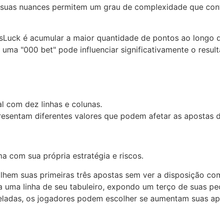
, suas nuances permitem um grau de complexidade que cont
Luck é acumular a maior quantidade de pontos ao longo 
a "000 bet" pode influenciar significativamente o resultad
l com dez linhas e colunas.
presentam diferentes valores que podem afetar as apostas d
a com sua própria estratégia e riscos.
hem suas primeiras três apostas sem ver a disposição com
 uma linha de seu tabuleiro, expondo um terço de suas pe
adas, os jogadores podem escolher se aumentam suas apos