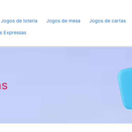
Jogos de loteria
Jogos de mesa
Jogos de cartas
as Expressas
as