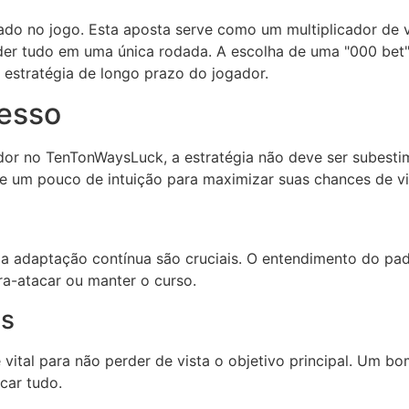
ado no jogo. Esta aposta serve como um multiplicador de v
rder tudo em uma única rodada. A escolha de uma "000 bet" 
estratégia de longo prazo do jogador.
cesso
or no TenTonWaysLuck, a estratégia não deve ser subesti
e um pouco de intuição para maximizar suas chances de vit
a adaptação contínua são cruciais. O entendimento do pa
ra-atacar ou manter o curso.
as
 vital para não perder de vista o objetivo principal. Um b
car tudo.