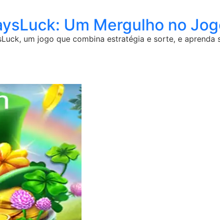
ysLuck: Um Mergulho no Jogo 
uck, um jogo que combina estratégia e sorte, e aprenda s