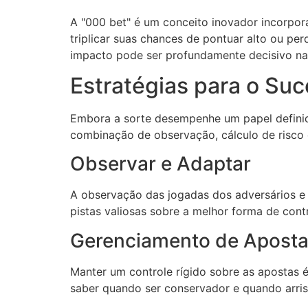
A "000 bet" é um conceito inovador incorpor
triplicar suas chances de pontuar alto ou pe
impacto pode ser profundamente decisivo na 
Estratégias para o Su
Embora a sorte desempenhe um papel definid
combinação de observação, cálculo de risco 
Observar e Adaptar
A observação das jogadas dos adversários e 
pistas valiosas sobre a melhor forma de cont
Gerenciamento de Apost
Manter um controle rígido sobre as apostas é
saber quando ser conservador e quando arris