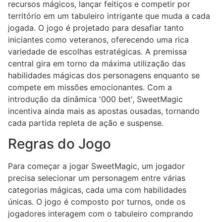
recursos mágicos, lançar feitiços e competir por
território em um tabuleiro intrigante que muda a cada
jogada. O jogo é projetado para desafiar tanto
iniciantes como veteranos, oferecendo uma rica
variedade de escolhas estratégicas. A premissa
central gira em torno da máxima utilização das
habilidades mágicas dos personagens enquanto se
compete em missões emocionantes. Com a
introdução da dinâmica '000 bet', SweetMagic
incentiva ainda mais as apostas ousadas, tornando
cada partida repleta de ação e suspense.
Regras do Jogo
Para começar a jogar SweetMagic, um jogador
precisa selecionar um personagem entre várias
categorias mágicas, cada uma com habilidades
únicas. O jogo é composto por turnos, onde os
jogadores interagem com o tabuleiro comprando