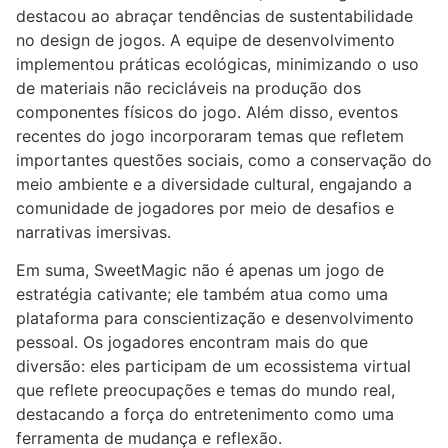
destacou ao abraçar tendências de sustentabilidade
no design de jogos. A equipe de desenvolvimento
implementou práticas ecológicas, minimizando o uso
de materiais não recicláveis na produção dos
componentes físicos do jogo. Além disso, eventos
recentes do jogo incorporaram temas que refletem
importantes questões sociais, como a conservação do
meio ambiente e a diversidade cultural, engajando a
comunidade de jogadores por meio de desafios e
narrativas imersivas.
Em suma, SweetMagic não é apenas um jogo de
estratégia cativante; ele também atua como uma
plataforma para conscientização e desenvolvimento
pessoal. Os jogadores encontram mais do que
diversão: eles participam de um ecossistema virtual
que reflete preocupações e temas do mundo real,
destacando a força do entretenimento como uma
ferramenta de mudança e reflexão.