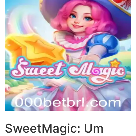
SweetMagic: Um