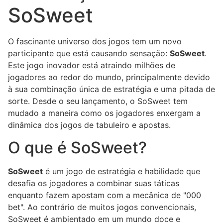
SoSweet
O fascinante universo dos jogos tem um novo
participante que está causando sensação:
SoSweet
.
Este jogo inovador está atraindo milhões de
jogadores ao redor do mundo, principalmente devido
à sua combinação única de estratégia e uma pitada de
sorte. Desde o seu lançamento, o SoSweet tem
mudado a maneira como os jogadores enxergam a
dinâmica dos jogos de tabuleiro e apostas.
O que é SoSweet?
SoSweet
é um jogo de estratégia e habilidade que
desafia os jogadores a combinar suas táticas
enquanto fazem apostam com a mecânica de "000
bet". Ao contrário de muitos jogos convencionais,
SoSweet é ambientado em um mundo doce e