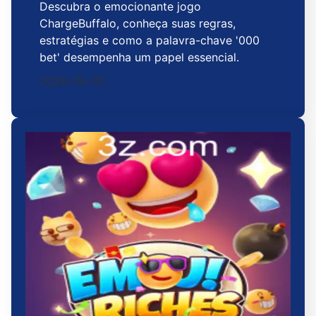
Descubra o emocionante jogo
ChargeBuffalo, conheça suas regras,
estratégias e como a palavra-chave '000
bet' desempenha um papel essencial.
2026-05-02