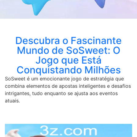
Descubra o Fascinante
Mundo de SoSweet: O
Jogo que Está
Conquistando Milhões
SoSweet é um emocionante jogo de estratégia que
combina elementos de apostas inteligentes e desafios
intrigantes, tudo enquanto se ajusta aos eventos
atuais.