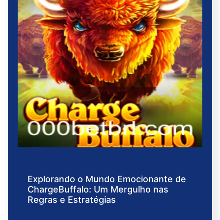
Explorando o Mundo Emocionante de
ChargeBuffalo: Um Mergulho nas
Regras e Estratégias