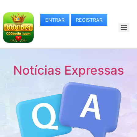
ENTRAR
REGISTRAR
Notícias Expressas