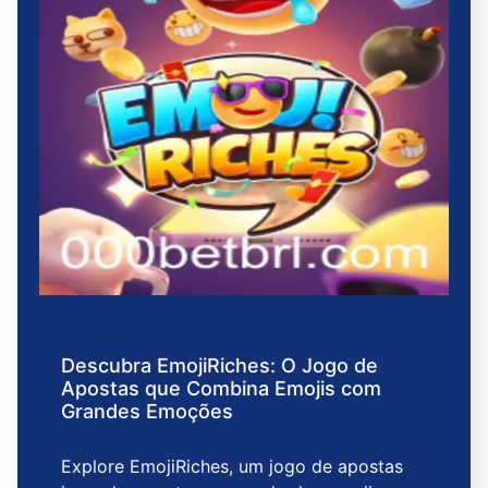
Descubra EmojiRiches: O Jogo de
Apostas que Combina Emojis com
Grandes Emoções
Explore EmojiRiches, um jogo de apostas