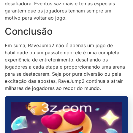
desafiadora. Eventos sazonais e temas especiais
garantem que os jogadores tenham sempre um
motivo para voltar ao jogo.
Conclusão
Em suma, RaveJump2 não é apenas um jogo de
habilidade ou um passatempo; ele é uma completa
experiência de entretenimento, desafiando os
jogadores a cada etapa e proporcionando uma arena
para se destacarem. Seja por pura diversão ou pela
excitação das apostas, RaveJump2 continua a atrair
milhares de jogadores ao redor do mundo.