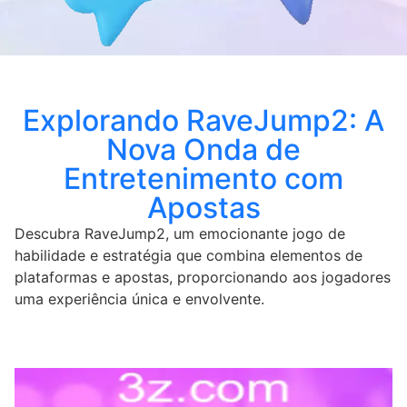
Explorando RaveJump2: A
Nova Onda de
Entretenimento com
Apostas
Descubra RaveJump2, um emocionante jogo de
habilidade e estratégia que combina elementos de
plataformas e apostas, proporcionando aos jogadores
uma experiência única e envolvente.