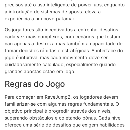
precisos até o uso inteligente de power-ups, enquanto
a introdução de sistemas de aposta eleva a
experiência a um novo patamar.
Os jogadores são incentivados a enfrentar desafios
cada vez mais complexos, com cenários que testam
não apenas a destreza mas também a capacidade de
tomar decisões rápidas e estratégicas. A interface do
jogo é intuitiva, mas cada movimento deve ser
cuidadosamente calculado, especialmente quando
grandes apostas estão em jogo.
Regras do Jogo
Para começar em RaveJump2, os jogadores devem
familiarizar-se com algumas regras fundamentais. O
objetivo principal é progredir através dos níveis,
superando obstáculos e coletando bônus. Cada nível
oferece uma série de desafios que exigem habilidades