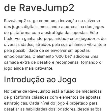
de RaveJump2
RaveJump2 surge como uma inovação no universo
dos jogos digitais, mesclando a adrenalina dos jogos
de plataforma com a estratégia das apostas. Este
título vem ganhando popularidade entre jogadores de
diversas idades, atraídos pela sua dinâmica vibrante e
pela possibilidade de se envolver em apostas
emocionantes. O elemento '000 bet' adiciona uma
camada extra de desafio e recompensa, tornando o
jogo ainda mais cativante.
Introdução ao Jogo
No cerne de RaveJump2 está a fusão de mecânicas
de plataforma clássicas com elementos de apostas
estratégicas. Cada nível do jogo é projetado para
desafiar as habilidades dos jogadores, desde saltos