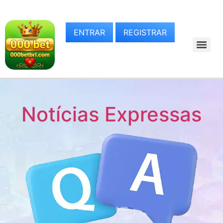
ENTRAR
REGISTRAR
Notícias Expressas