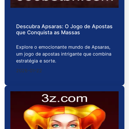
Descubra Apsaras: O Jogo de Apostas
que Conquista as Massas
Explore o emocionante mundo de Apsaras,
um jogo de apostas intrigante que combina
estratégia e sorte.
2026-01-22