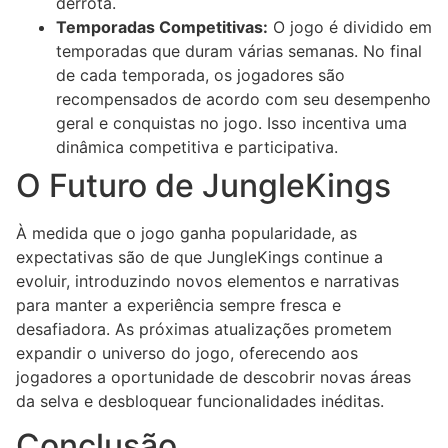
derrota.
Temporadas Competitivas:
O jogo é dividido em
temporadas que duram várias semanas. No final
de cada temporada, os jogadores são
recompensados de acordo com seu desempenho
geral e conquistas no jogo. Isso incentiva uma
dinâmica competitiva e participativa.
O Futuro de JungleKings
À medida que o jogo ganha popularidade, as
expectativas são de que JungleKings continue a
evoluir, introduzindo novos elementos e narrativas
para manter a experiência sempre fresca e
desafiadora. As próximas atualizações prometem
expandir o universo do jogo, oferecendo aos
jogadores a oportunidade de descobrir novas áreas
da selva e desbloquear funcionalidades inéditas.
Conclusão