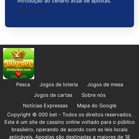
introdução ao cenário atual de apostas.
2026-03-07
Pesca
Jogos de loteria
Jogos de mesa
Jogos de cartas
Sobre nós
Notícias Expressas
Mapa do Google
Copyright © 000 bet - Todos os direitos reservados.
Este é um site de cassino online voltado para o público
brasileiro, operando de acordo com as leis locais
aplicáveis. Apostas são destinadas a maiores de 18