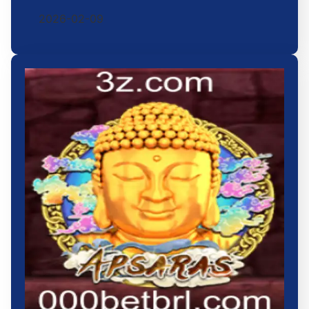
2026-02-09