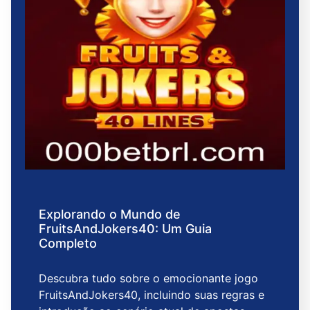
Explorando o Mundo de
FruitsAndJokers40: Um Guia
Completo
Descubra tudo sobre o emocionante jogo
FruitsAndJokers40, incluindo suas regras e