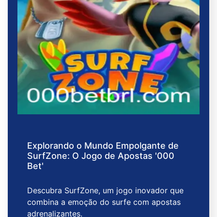
Explorando o Mundo Empolgante de
SurfZone: O Jogo de Apostas '000
Bet'
Descubra SurfZone, um jogo inovador que
combina a emoção do surfe com apostas
adrenalizantes.