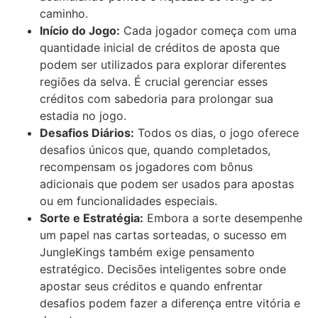
caminho.
Início do Jogo:
Cada jogador começa com uma
quantidade inicial de créditos de aposta que
podem ser utilizados para explorar diferentes
regiões da selva. É crucial gerenciar esses
créditos com sabedoria para prolongar sua
estadia no jogo.
Desafios Diários:
Todos os dias, o jogo oferece
desafios únicos que, quando completados,
recompensam os jogadores com bônus
adicionais que podem ser usados para apostas
ou em funcionalidades especiais.
Sorte e Estratégia:
Embora a sorte desempenhe
um papel nas cartas sorteadas, o sucesso em
JungleKings também exige pensamento
estratégico. Decisões inteligentes sobre onde
apostar seus créditos e quando enfrentar
desafios podem fazer a diferença entre vitória e