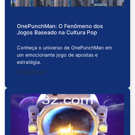
OnePunchMan: O Fenômeno dos
Jogos Baseado na Cultura Pop
Conheça o universo de OnePunchMan em
um emocionante jogo de apostas e
estratégia.
2026-02-04