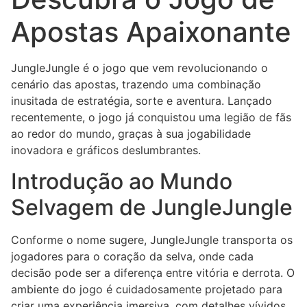
Apostas Apaixonante
JungleJungle é o jogo que vem revolucionando o
cenário das apostas, trazendo uma combinação
inusitada de estratégia, sorte e aventura. Lançado
recentemente, o jogo já conquistou uma legião de fãs
ao redor do mundo, graças à sua jogabilidade
inovadora e gráficos deslumbrantes.
Introdução ao Mundo
Selvagem de JungleJungle
Conforme o nome sugere, JungleJungle transporta os
jogadores para o coração da selva, onde cada
decisão pode ser a diferença entre vitória e derrota. O
ambiente do jogo é cuidadosamente projetado para
criar uma experiência imersiva, com detalhes vívidos