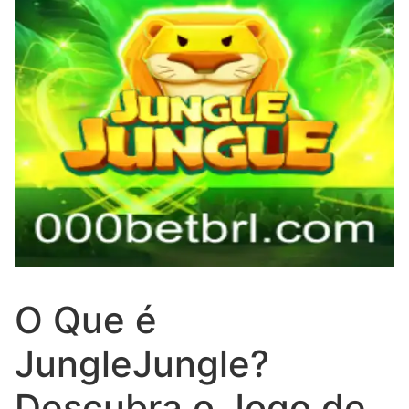
O Que é
JungleJungle?
Descubra o Jogo de