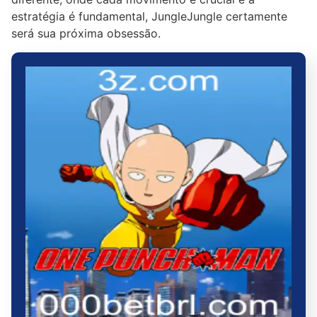
estratégia é fundamental, JungleJungle certamente
será sua próxima obsessão.