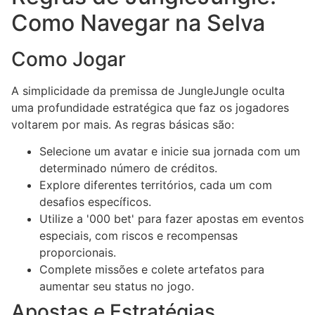
Como Navegar na Selva
Como Jogar
A simplicidade da premissa de JungleJungle oculta
uma profundidade estratégica que faz os jogadores
voltarem por mais. As regras básicas são:
Selecione um avatar e inicie sua jornada com um
determinado número de créditos.
Explore diferentes territórios, cada um com
desafios específicos.
Utilize a '000 bet' para fazer apostas em eventos
especiais, com riscos e recompensas
proporcionais.
Complete missões e colete artefatos para
aumentar seu status no jogo.
Apostas e Estratégias