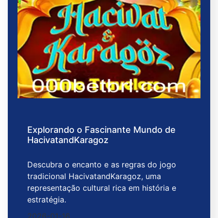
Explorando o Fascinante Mundo de
HacivatandKaragoz
Descubra o encanto e as regras do jogo
tradicional HacivatandKaragoz, uma
representação cultural rica em história e
estratégia.
2026-01-16