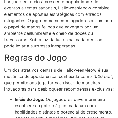
Lançado em meio à crescente popularidade de
eventos e temas sazonais, HalloweenMeow combina
elementos de apostas estratégicas com enredos
intrigantes. O jogo começa com jogadores assumindo
o papel de magos felinos que navegam por um
ambiente deslumbrante e cheio de doces ou
travessuras. Sob a luz da lua cheia, cada decisão
pode levar a surpresas inesperadas.
Regras do Jogo
Um dos atrativos centrais de HalloweenMeow é sua
mecânica de aposta única, conhecida como
"000 bet"
,
que permite aos jogadores arriscar de maneiras
inovadoras para desbloquear recompensas exclusivas:
Início do Jogo:
Os jogadores devem primeiro
escolher seu gato mágico, cada um com
habilidades distintas e potencial de crescimento.