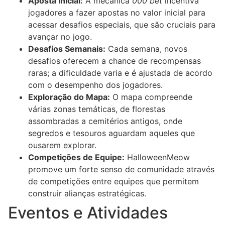
Aposta Inicial:
A mecânica
000 bet
incentiva
jogadores a fazer apostas no valor inicial para
acessar desafios especiais, que são cruciais para
avançar no jogo.
Desafios Semanais:
Cada semana, novos
desafios oferecem a chance de recompensas
raras; a dificuldade varia e é ajustada de acordo
com o desempenho dos jogadores.
Exploração do Mapa:
O mapa compreende
várias zonas temáticas, de florestas
assombradas a cemitérios antigos, onde
segredos e tesouros aguardam aqueles que
ousarem explorar.
Competições de Equipe:
HalloweenMeow
promove um forte senso de comunidade através
de competições entre equipes que permitem
construir alianças estratégicas.
Eventos e Atividades