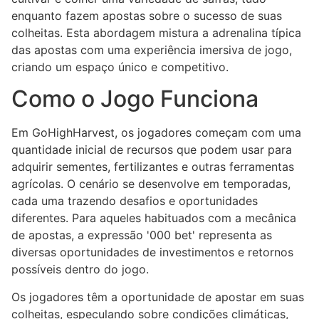
enquanto fazem apostas sobre o sucesso de suas
colheitas. Esta abordagem mistura a adrenalina típica
das apostas com uma experiência imersiva de jogo,
criando um espaço único e competitivo.
Como o Jogo Funciona
Em GoHighHarvest, os jogadores começam com uma
quantidade inicial de recursos que podem usar para
adquirir sementes, fertilizantes e outras ferramentas
agrícolas. O cenário se desenvolve em temporadas,
cada uma trazendo desafios e oportunidades
diferentes. Para aqueles habituados com a mecânica
de apostas, a expressão '000 bet' representa as
diversas oportunidades de investimentos e retornos
possíveis dentro do jogo.
Os jogadores têm a oportunidade de apostar em suas
colheitas, especulando sobre condições climáticas,