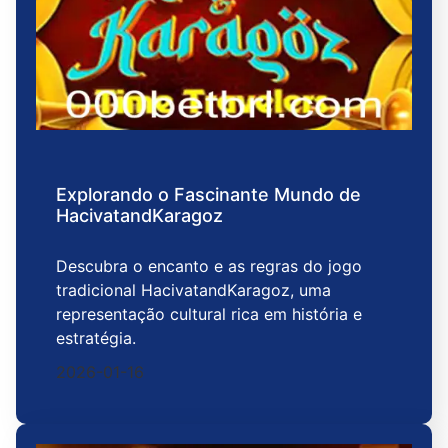
Explorando o Fascinante Mundo de
HacivatandKaragoz
Descubra o encanto e as regras do jogo
tradicional HacivatandKaragoz, uma
representação cultural rica em história e
estratégia.
2026-01-16