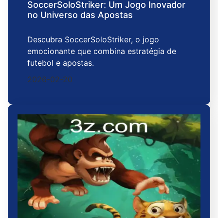
SoccerSoloStriker: Um Jogo Inovador
no Universo das Apostas
Descubra SoccerSoloStriker, o jogo
emocionante que combina estratégia de
futebol e apostas.
2026-02-20