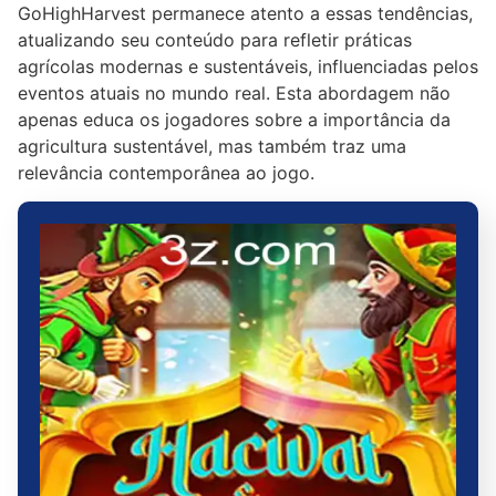
GoHighHarvest permanece atento a essas tendências,
atualizando seu conteúdo para refletir práticas
agrícolas modernas e sustentáveis, influenciadas pelos
eventos atuais no mundo real. Esta abordagem não
apenas educa os jogadores sobre a importância da
agricultura sustentável, mas também traz uma
relevância contemporânea ao jogo.