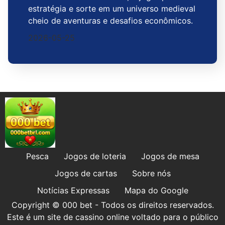
estratégia e sorte em um universo medieval
cheio de aventuras e desafios econômicos.
2026-05-25
Pesca
Jogos de loteria
Jogos de mesa
Jogos de cartas
Sobre nós
Notícias Expressas
Mapa do Google
Copyright © 000 bet - Todos os direitos reservados.
Este é um site de cassino online voltado para o público