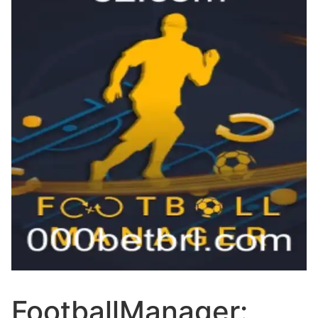
FootballManager: