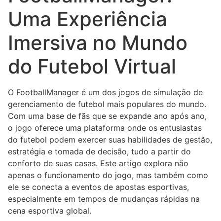
Uma Experiência
Imersiva no Mundo
do Futebol Virtual
O FootballManager é um dos jogos de simulação de
gerenciamento de futebol mais populares do mundo.
Com uma base de fãs que se expande ano após ano,
o jogo oferece uma plataforma onde os entusiastas
do futebol podem exercer suas habilidades de gestão,
estratégia e tomada de decisão, tudo a partir do
conforto de suas casas. Este artigo explora não
apenas o funcionamento do jogo, mas também como
ele se conecta a eventos de apostas esportivas,
especialmente em tempos de mudanças rápidas na
cena esportiva global.