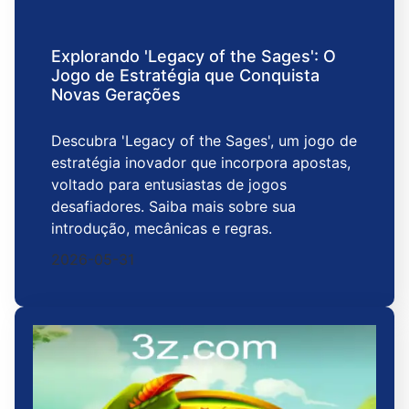
Explorando 'Legacy of the Sages': O
Jogo de Estratégia que Conquista
Novas Gerações
Descubra 'Legacy of the Sages', um jogo de
estratégia inovador que incorpora apostas,
voltado para entusiastas de jogos
desafiadores. Saiba mais sobre sua
introdução, mecânicas e regras.
2026-05-31